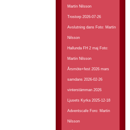
Martin Nilsson
Trostorp 2026-07-26
Avslutning dans Foto: Martin
Nilsson
Hallunda FH 2 maj Foto:
Martin Nilsson
Årsmöte+fest 2026 mars
samdans 2026-02-26
vinterstämman 2026
Ljusets Kyrka 2025-12-18
Adventscafe Foro: Martin
Nilsson