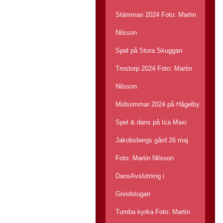
Stämman 2024 Foto: Martin
Nilsson
Spel på Stora Skuggan
Trostorp 2024 Foto: Martin
Nilsson
Midsommar 2024 på Hågelby
Spel & dans på Ica Maxi
Jakobsbergs gård 26 maj
Foto: Martin Nilsson
DansAvslutning i
Grindstugan
Tumba kyrka Foto: Martin