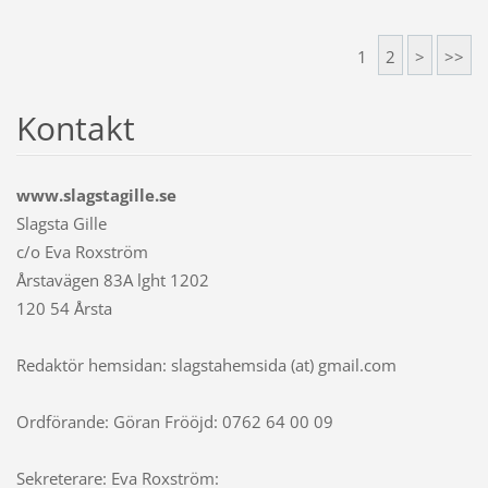
1
2
>
>>
Kontakt
www.slagstagille.se
Slagsta Gille
c/o Eva Roxström
Årstavägen 83A lght 1202
120 54 Årsta
Redaktör hemsidan: slagstahemsida (at) gmail.com
Ordförande: Göran Frööjd: 0762 64 00 09
Sekreterare: Eva Roxström: