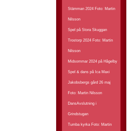
Stämman 2024 Foto: Martin
Nilsson
Spel på Stora Skuggan
Trostorp 2024 Foto: Martin
Nilsson
Midsommar 2024 på Hågelby
Spel & dans på Ica Maxi
Jakobsbergs gård 26 maj
Foto: Martin Nilsson
DansAvslutning i
Grindstugan
Tumba kyrka Foto: Martin