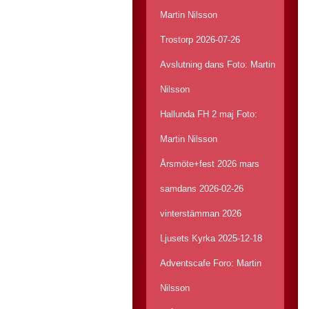
Martin Nilsson
Trostorp 2026-07-26
Avslutning dans Foto: Martin
Nilsson
Hallunda FH 2 maj Foto:
Martin Nilsson
Årsmöte+fest 2026 mars
samdans 2026-02-26
vinterstämman 2026
Ljusets Kyrka 2025-12-18
Adventscafe Foro: Martin
Nilsson