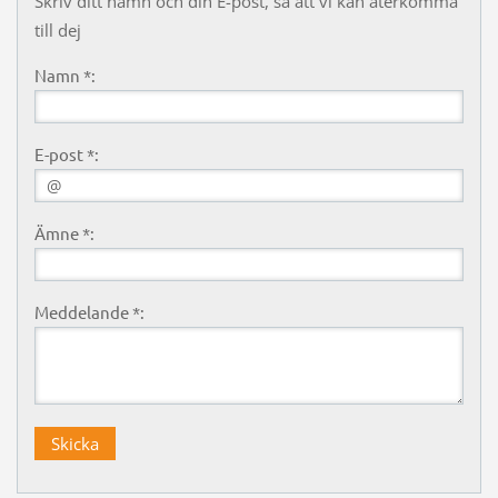
Skriv ditt namn och din E-post, så att vi kan återkomma
till dej
Namn *:
E-post *:
Ämne *:
Meddelande *: