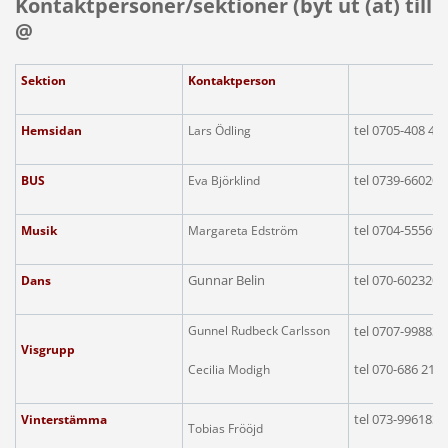
Kontaktpersoner/sektioner (byt ut (at) till
@
Sektion
Kontaktperson
tel 0705-408 40
Hemsidan
Lars Ödling
tel 0739-660202
BUS
Eva Björklind
tel 0704-55569
Musik
Margareta Edström
Gunnar Belin
tel
070-6023208
Dans
Gunnel Rudbeck Carlsson
tel 0707-99883
Visgrupp
tel 070-686 21 3
Cecilia Modigh
tel
073-9961839
Vinterstämma
Tobias Frööjd