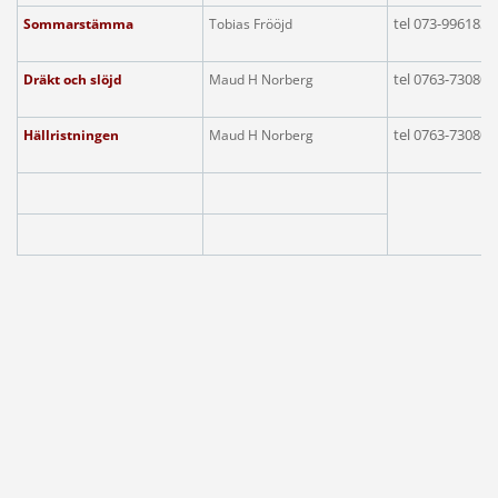
tel
073-9961839
Sommarstämma
Tobias Frööjd
tel 0763-73080
Dräkt och slöjd
Maud H Norberg
tel 0763-730805
Hällristningen
Maud H Norberg