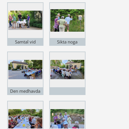
Samtal vid
Sikta noga
drinkbordet
Den medhavda
maten smakar
bra