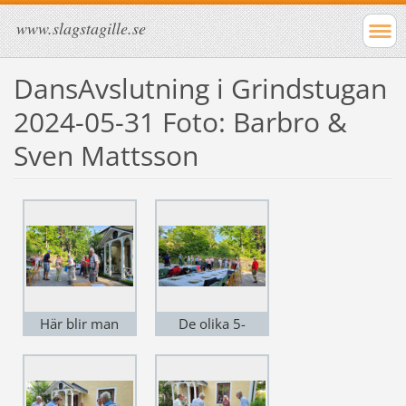
www.slagstagille.se
DansAvslutning i Grindstugan
2024-05-31 Foto: Barbro &
Sven Mattsson
Här blir man
De olika 5-
tilldelad ett
kamplagen
lagnummer
samlas