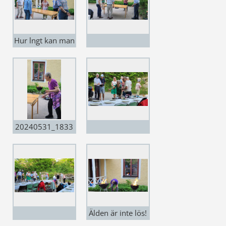
Hur lngt kan man
pytta en
tumstock, utan
att den ramlar av
bordet?
20240531_1833
51.jpg
Älden är inte lös!