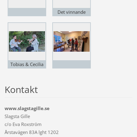
Det vinnande
laget"VINNARNA"
Tobias & Cecilia
underhåller oss
Kontakt
www.slagstagille.se
Slagsta Gille
c/o Eva Roxström
Årstavägen 83A lght 1202