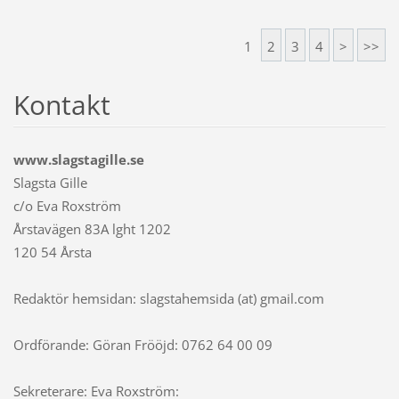
1
2
3
4
>
>>
Kontakt
www.slagstagille.se
Slagsta Gille
c/o Eva Roxström
Årstavägen 83A lght 1202
120 54 Årsta
Redaktör hemsidan: slagstahemsida (at) gmail.com
Ordförande: Göran Frööjd: 0762 64 00 09
Sekreterare: Eva Roxström: