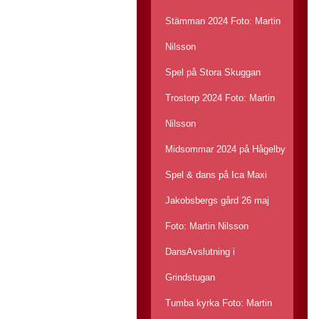
Stämman 2024 Foto: Martin
Nilsson
Spel på Stora Skuggan
Trostorp 2024 Foto: Martin
Nilsson
Midsommar 2024 på Hågelby
Spel & dans på Ica Maxi
Jakobsbergs gård 26 maj
Foto: Martin Nilsson
DansAvslutning i
Grindstugan
Tumba kyrka Foto: Martin