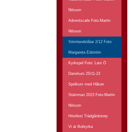
Nilsson
Adventscafe Foto:Martin
Nilsson
Sörmlandslåtar 2/12 Foto:
Margareta Edström
Kyrkspel Foto: Lars Ö
Danskurs 25/11-23
Spelkurs med Håkan
Stämman 2023 Foto:Martin
Nilsson
Höstfest Trädgårdstorp
Vi är Botkyrka