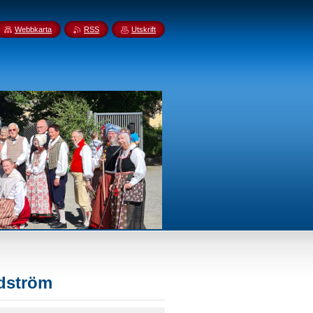
Webbkarta
RSS
Utskrift
Edström