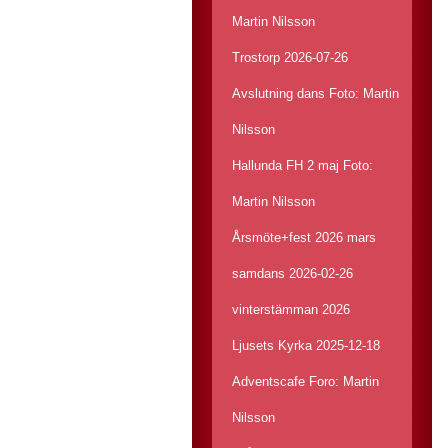
Martin Nilsson
Trostorp 2026-07-26
Avslutning dans Foto: Martin
Nilsson
Hallunda FH 2 maj Foto:
Martin Nilsson
Årsmöte+fest 2026 mars
samdans 2026-02-26
vinterstämman 2026
Ljusets Kyrka 2025-12-18
Adventscafe Foro: Martin
Nilsson