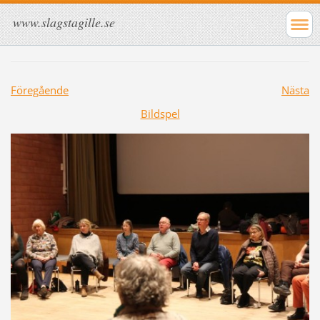
www.slagstagille.se
Föregående
Nästa
Bildspel