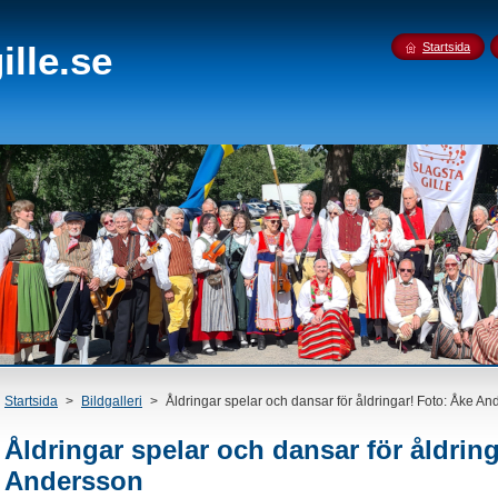
lle.se
Startsida
Startsida
>
Bildgalleri
>
Åldringar spelar och dansar för åldringar! Foto: Åke A
Åldringar spelar och dansar för åldrin
Andersson