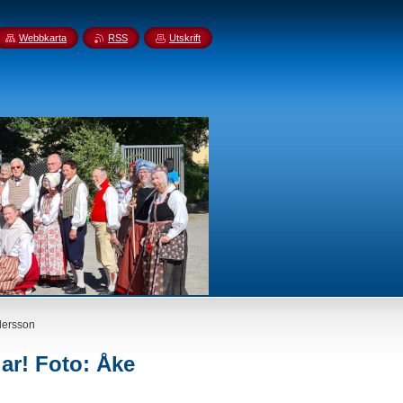
Webbkarta
RSS
Utskrift
ndersson
gar! Foto: Åke