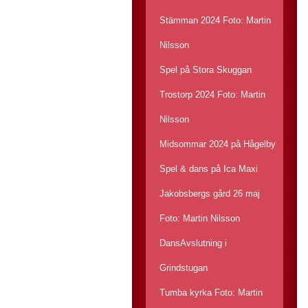
Stämman 2024 Foto: Martin
Nilsson
Spel på Stora Skuggan
Trostorp 2024 Foto: Martin
Nilsson
Midsommar 2024 på Hågelby
Spel & dans på Ica Maxi
Jakobsbergs gård 26 maj
Foto: Martin Nilsson
DansAvslutning i
Grindstugan
Tumba kyrka Foto: Martin