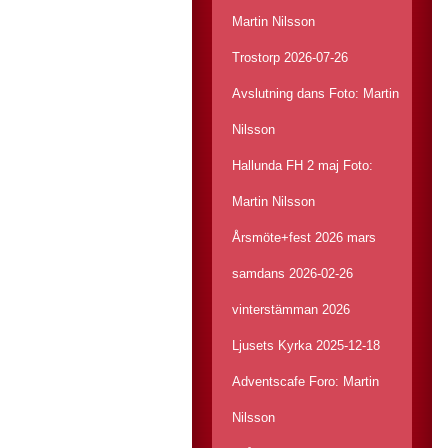
Martin Nilsson
Trostorp 2026-07-26
Avslutning dans Foto: Martin
Nilsson
Hallunda FH 2 maj Foto:
Martin Nilsson
Årsmöte+fest 2026 mars
samdans 2026-02-26
vinterstämman 2026
Ljusets Kyrka 2025-12-18
Adventscafe Foro: Martin
Nilsson