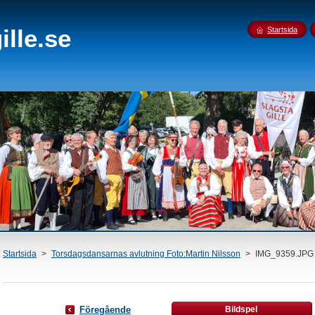
lle.se
Startsida
Startsida
>
Torsdagsdansarnas avlutning Foto:Martin Nilsson
>
IMG_9359.JPG
Föregående
Bildspel