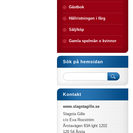
Gästbok
Hällristningen i färg
Sälj/köp
Gamla spelmän o kvinnor
Sök på hemsidan
Kontakt
www.slagstagille.se
Slagsta Gille
c/o Eva Roxström
Årstavägen 83A lght 1202
120 54 Årsta