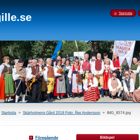
lle.se
Startsida
Startsida
>
Skärholmens Gård 2018 Foto: Åke Andersson
>
IMG_8574.jpg
Föregående
Bildspel