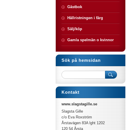
Gästbok
Hällristningen i färg
Sälj/köp
Gamla spelmän o kvinnor
Sök på hemsidan
Kontakt
www.slagstagille.se
Slagsta Gille
c/o Eva Roxström
Årstavägen 83A lght 1202
120 54 Årsta