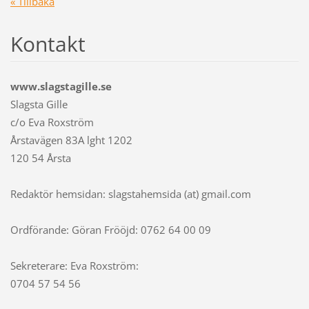
« Tillbaka
Kontakt
www.slagstagille.se
Slagsta Gille
c/o Eva Roxström
Årstavägen 83A lght 1202
120 54 Årsta
Redaktör hemsidan: slagstahemsida (at) gmail.com
Ordförande: Göran Frööjd: 0762 64 00 09
Sekreterare: Eva Roxström:
0704 57 54 56