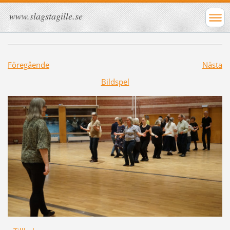
www.slagstagille.se
Föregående
Nästa
Bildspel