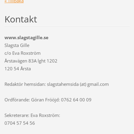
« Tillbaka
Kontakt
www.slagstagille.se
Slagsta Gille
c/o Eva Roxström
Årstavägen 83A lght 1202
120 54 Årsta
Redaktör hemsidan: slagstahemsida (at) gmail.com
Ordförande: Göran Frööjd: 0762 64 00 09
Sekreterare: Eva Roxström:
0704 57 54 56