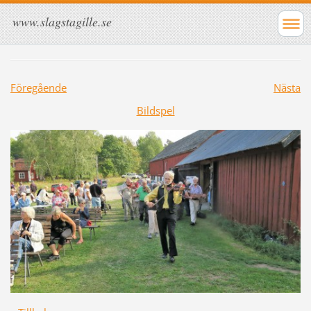
www.slagstagille.se
Föregående
Nästa
Bildspel