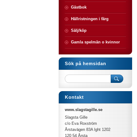
Gästbok
Hällristningen i färg
Sälj/köp
Gamla spelmän o kvinnor
Sök på hemsidan
Kontakt
www.slagstagille.se
Slagsta Gille
c/o Eva Roxström
Årstavägen 83A lght 1202
120 54 Årsta