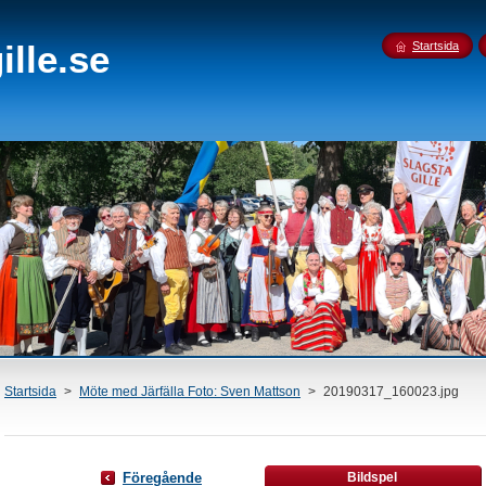
lle.se
Startsida
Startsida
>
Möte med Järfälla Foto: Sven Mattson
>
20190317_160023.jpg
Föregående
Bildspel