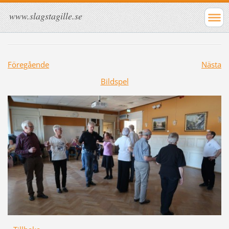
www.slagstagille.se
Föregående
Nästa
Bildspel