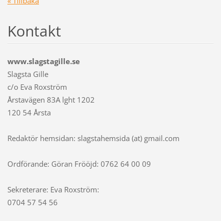
« Tillbaka
Kontakt
www.slagstagille.se
Slagsta Gille
c/o Eva Roxström
Årstavägen 83A lght 1202
120 54 Årsta
Redaktör hemsidan: slagstahemsida (at) gmail.com
Ordförande: Göran Frööjd: 0762 64 00 09
Sekreterare: Eva Roxström:
0704 57 54 56