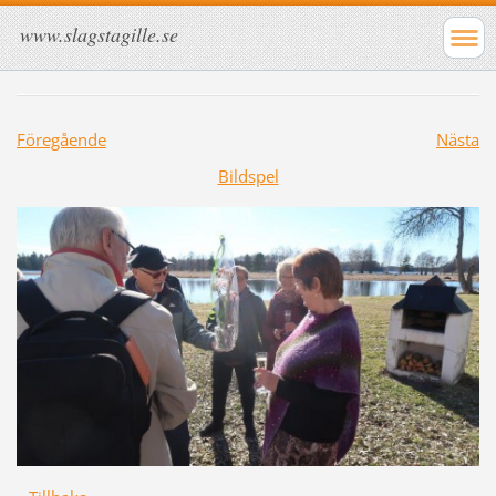
www.slagstagille.se
Föregående
Nästa
Bildspel