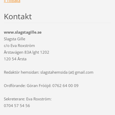
« Tillbaka
Kontakt
www.slagstagille.se
Slagsta Gille
c/o Eva Roxström
Årstavägen 83A lght 1202
120 54 Årsta
Redaktör hemsidan: slagstahemsida (at) gmail.com
Ordförande: Göran Frööjd: 0762 64 00 09
Sekreterare: Eva Roxström:
0704 57 54 56