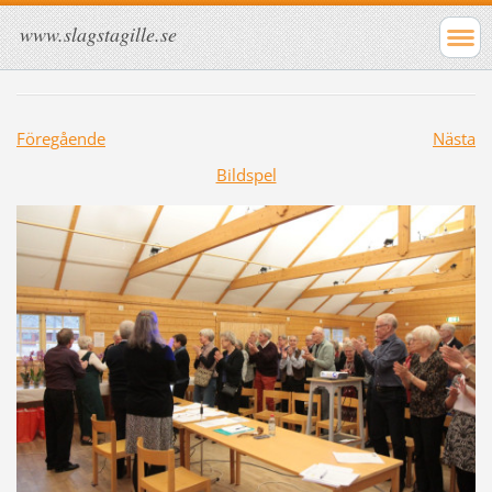
www.slagstagille.se
Föregående
Nästa
Bildspel