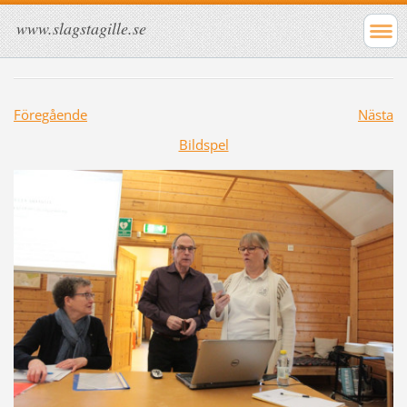
www.slagstagille.se
Föregående
Nästa
Bildspel