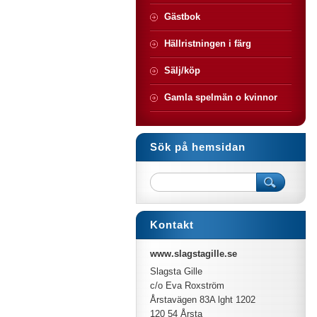
Gästbok
Hällristningen i färg
Sälj/köp
Gamla spelmän o kvinnor
Sök på hemsidan
Kontakt
www.slagstagille.se
Slagsta Gille
c/o Eva Roxström
Årstavägen 83A lght 1202
120 54 Årsta