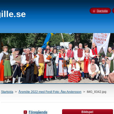
lle.se
Startsida
Startsida
>
Årsmöte 2022 med Fest! Foto: Åke Andersson
>
IMG_8342.jpg
Föregående
Bildspel